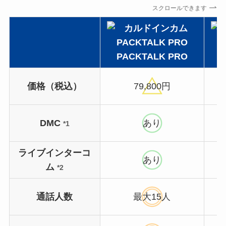
スクロールできます
PACKTALK PRO
P
価格（税込）
79,800円
DMC
あり
*1
ライブインターコ
あり
ム
*2
通話人数
最大15人