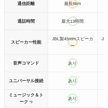
通信距離
最長8km
通話時間
最大13時間
JBL製45mmスピーカ
J
スピーカー性能
ー
音声コマンド
あり
ユニバーサル接続
あり
ミュージック＆ト
あり
ーク
*3